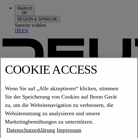
Deutsch
DE
REGION & SPRACHE
Sprache wählen
DE
EN
COOKIE ACCESS
Kontakt
Wenn Sie auf „Alle akzeptieren“ klicken, stimmen
Sie der Speicherung von Cookies auf Ihrem Gerät
Kontakt
zu, um die Websitenavigation zu verbessern, die
Sprache wählen
Websitenutzung zu analysieren und unsere
DE
EN
Marketingbemühungen zu unterstützen.
Cookies
Datenschutzerklärung
Impressum
Vielseitig, leistungsstark und einfach zu integrieren.