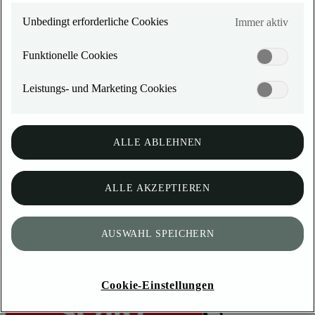
Unbedingt erforderliche Cookies
Immer aktiv
DEUTZ
TCD 3.9 / 4.0
Funktionelle Cookies
Leistungs- und Marketing Cookies
Kontakt
ALLE ABLEHNEN
Kontakt aufnehmen
ALLE AKZEPTIEREN
AUSWAHL SPEICHERN
Cookie-Einstellungen